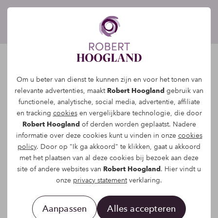
Mijn wereld van
Om u beter van dienst te kunnen zijn en voor het tonen van
smaak en
relevante advertenties, maakt
Robert Hoogland
gebruik van
functionele, analytische, social media, advertentie, affiliate
beleving.
en tracking
cookies
en vergelijkbare technologie, die door
Robert Hoogland
of derden worden geplaatst. Nadere
informatie over deze cookies kunt u vinden in onze
cookies
policy
. Door op "Ik ga akkoord" te klikken, gaat u akkoord
met het plaatsen van al deze cookies bij bezoek aan deze
Over Hoogland
site of andere websites van
Robert Hoogland
. Hier vindt u
onze
privacy statement
verklaring.
Vinoloog, liquorist
Aanpassen
Alles accepteren
Chef-kok