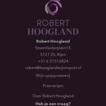
Robert Hoogland
Stoomlederplein15
5121 ZS
,
Rijen
+31 6 51512824
robert@hooglandwijnimport.nl
Wijn-spijsproeverij
Proeverijen
Over Robert Hoogland
Heb je een vraag?