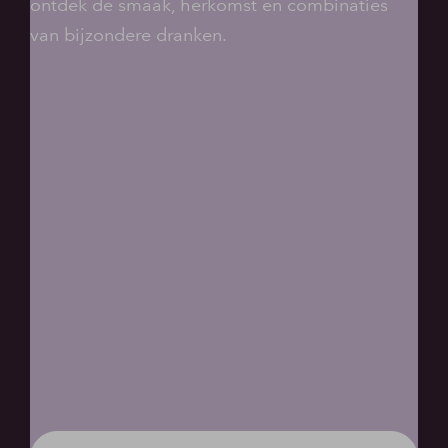
ontdek de smaak, herkomst en combinaties
van bijzondere dranken.