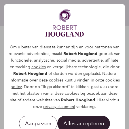
Cookieverklaring
Om u beter van dienst te kunnen zijn en voor het tonen van
relevante advertenties, maakt
Robert Hoogland
gebruik van
Deze website gebruikt cookies die uw
functionele, analytische, social media, advertentie, affiliate
voorkeuren onthouden en het navigeren op
en tracking
cookies
en vergelijkbare technologie, die door
Robert Hoogland
of derden worden geplaatst. Nadere
Robert Hoogland makkelijker maken. Met deze
informatie over deze cookies kunt u vinden in onze
cookies
cookies kunnen wij het gedrag van bezoekers
policy
. Door op "Ik ga akkoord" te klikken, gaat u akkoord
analyseren en onze website verbeteren.
met het plaatsen van al deze cookies bij bezoek aan deze
site of andere websites van
Robert Hoogland
. Hier vindt u
Daarnaast worden er door derden partijen
onze
privacy statement
verklaring.
zoals Google Analytics ook cookies geplaatst
ten behoeve van gegevensverzameling voor
Aanpassen
Alles accepteren
het verbeteren van de website Robert