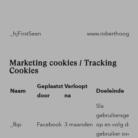
_hjFirstSeen
www.roberthoogland
Marketing cookies / Tracking
Cookies
Geplaatst
Verloopt
Naam
Doeleinde
door
na
Sla
gebruikersgege
_fbp
Facebook
3 maanden
op en volg de
gebruiker over