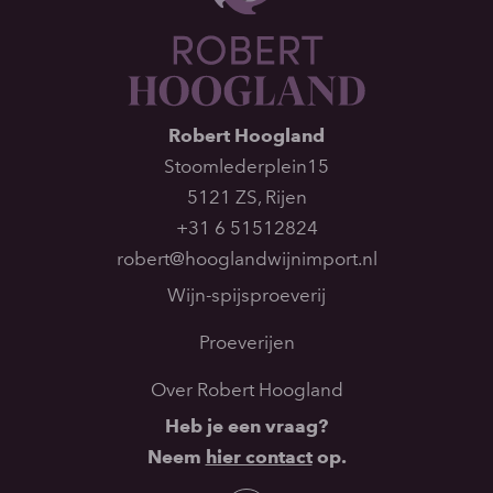
Robert Hoogland
Stoomlederplein15
5121 ZS
,
Rijen
+31 6 51512824
robert@hooglandwijnimport.nl
Wijn-spijsproeverij
Proeverijen
Over Robert Hoogland
Heb je een vraag?
Neem
hier contact
op.