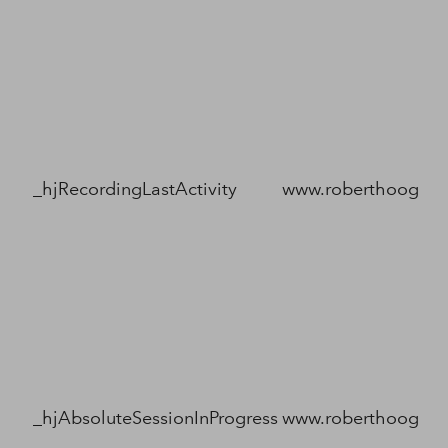
_hjRecordingLastActivity
www.roberthoogland
_hjAbsoluteSessionInProgress
www.roberthoogland