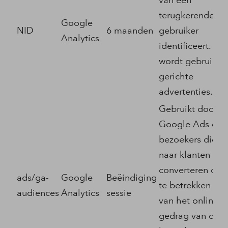
van een
terugkerende
Google
NID
6 maanden
gebruiker
Analytics
identificeert. He
wordt gebruikt 
gerichte
advertenties.
Gebruikt door
Google Ads om
bezoekers die zi
naar klanten ku
converteren opn
ads/ga-
Google
Beëindiging
te betrekken op 
audiences
Analytics
sessie
van het online
gedrag van de