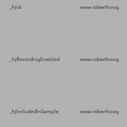
_hjid
www.roberthoogland
_hjRecordingEnabled
www.roberthoogland
_hjIncludedInSample
www.roberthoogland