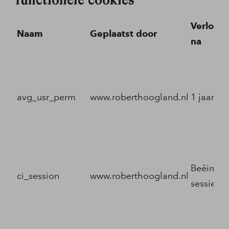
functionele cookies
Verloopt
Naam
Geplaatst door
na
avg_usr_perm
www.roberthoogland.nl
1 jaar
Beëindig
ci_session
www.roberthoogland.nl
sessie