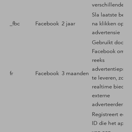
verschillende sit
Sla laatste bezo
_fbc
Facebook
2 jaar
na klikken op ee
advertensie
Gebruikt door
Facebook om e
reeks
advertentieprod
fr
Facebook
3 maanden
te leveren, zoals
realtime bieden
externe
adverteerders.
Registreert een 
ID die het appar