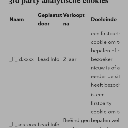
3rd party analytische cookies
Geplaatst
Verloopt
Naam
Doeleinde
door
na
een firstparty
cookie om te
bepalen of de
_li_id.xxxx
Lead Info
2 jaar
bezoeker
nieuw is of al
eerder de site
heeft bezocht.
is een
firstparty
cookie om te
Beëindigen
bepalen welke
_li_ses.xxxx
Lead Info