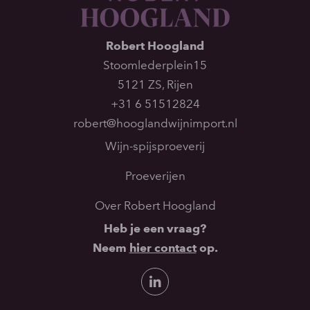
Robert Hoogland
Stoomlederplein15
5121 ZS
,
Rijen
+31 6 51512824
robert@hooglandwijnimport.nl
Wijn-spijsproeverij
Proeverijen
Over Robert Hoogland
Heb je een vraag?
Neem
hier contact
op.