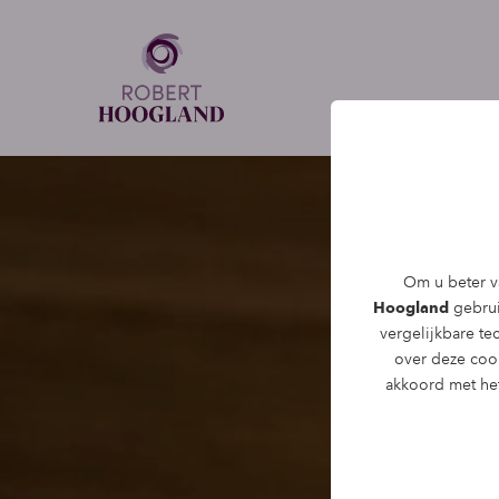
Om u beter va
Hoogland
gebruik
vergelijkbare t
over deze coo
akkoord met het