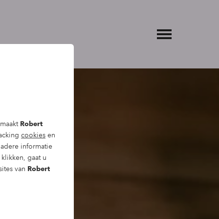
, maakt
Robert
racking
cookies
en
adere informatie
klikken, gaat u
sites van
Robert