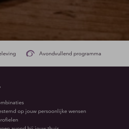
eleving
Avondvullend programma
?
combinaties
gestemd op jouw persoonlijke wensen
rofielen
nnen avond bij jouw thuis