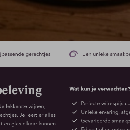
ijpassende gerechtjes
Een unieke smaakb
eleving
Wat kun je verwachten
Perfecte wijn-spijs 
de lekkerste wijnen,
Unieke ervaring, af
tjes. Je leert er alles
Gevarieerde smaakp
t en glas elkaar kunnen
Educatief en ontspa