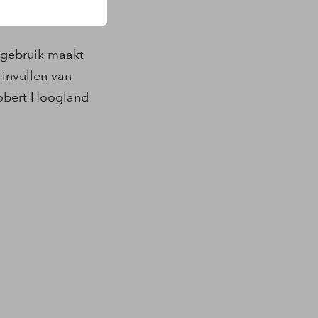
 gebruik maakt
 invullen van
Robert Hoogland