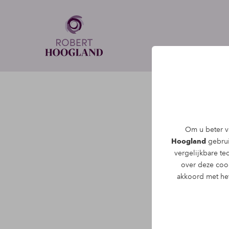
Priva
Om u beter va
Hoogland
gebruik
Robert Hooglan
vergelijkbare t
draagt er zorg 
over deze coo
vertrouwelijk 
akkoord met het
diensten, waar
Persoo