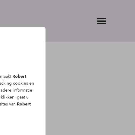
, maakt
Robert
racking
cookies
en
website en
adere informatie
altijd
klikken, gaat u
aan de
sites van
Robert