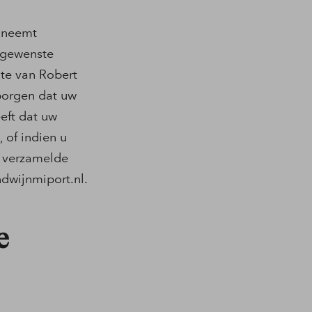
 neemt
ngewenste
te van Robert
borgen dat uw
eft dat uw
 of indien u
d verzamelde
dwijnmiport.nl
.
e