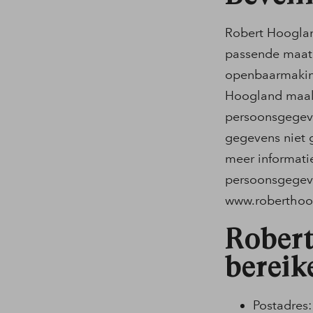
Robert Hoogla
passende maatr
openbaarmaking
Hoogland maakt
persoonsgegeve
gegevens niet g
meer informati
persoonsgegev
www.roberthoog
Robert
bereik
Postadres: