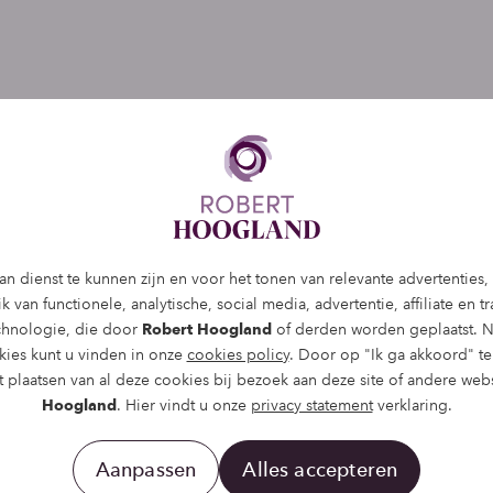
cy statement
n dienst te kunnen zijn en voor het tonen van relevante advertenties
 van functionele, analytische, social media, advertentie, affiliate en t
d respecteert de privacy van alle gebruikers van haar 
echnologie, die door
Robert Hoogland
of derden worden geplaatst. N
voor dat de persoonlijke informatie die u ons verschaft 
kies kunt u vinden in onze
cookies policy
. Door op "Ik ga akkoord" te 
wordt behandeld. Wij gebruiken u gegevens alleen om 
 plaatsen van al deze cookies bij bezoek aan deze site of andere web
Hoogland
. Hier vindt u onze
privacy statement
verklaring.
 u om gevraagd hebt, te kunnen voldoen.
nsgegevens die worden
Aanpassen
Alles accepteren