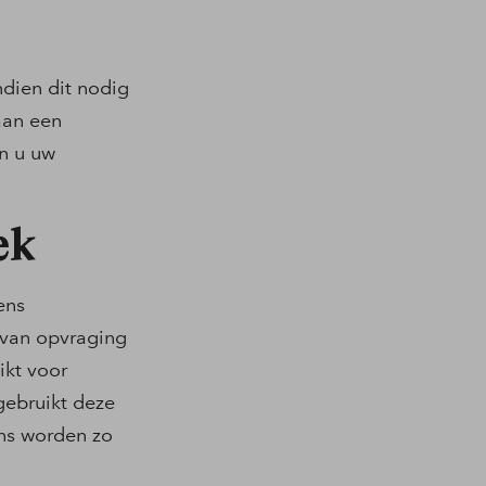
dien dit nodig
aan een
un u uw
ek
ens
 van opvraging
ikt voor
gebruikt deze
ns worden zo