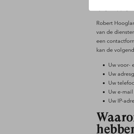
verwe
Robert Hooglan
van de diensten
een contactfor
kan de volgen
Uw voor- 
Uw adres
Uw telef
Uw e-mail
Uw IP-adr
Waaro
hebbe